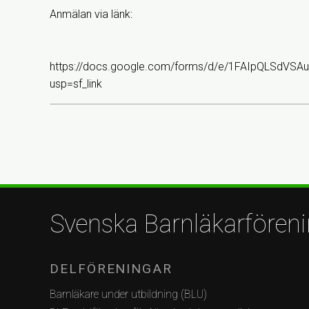
Anmälan via länk:
https://docs.google.com/forms/d/e/1FAIpQLSdV
usp=sf_link
Svenska Barnläkarfören
DELFÖRENINGAR
Barnläkare under utbildning (BLU)