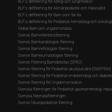
BLF:s delförening för Allergi och lungmedicin
BLF:s delförening för Allmänpediatrik och Hälsovård
BLF:s delförening för Barn som far illa
BLF:s delförening för Pediatrisk hematologi och onkolog
Global Barn och ungdomshälsa
Svensk Barninfektionsförening
Svensk Barnkardiologisk förening
Svensk Barnnefrologisk förening
Svensk Barnreumatologisk förening
Svensk Förening Barnobesitas (SFBO)
Svensk förening för Pediatrisk akutsjukvård (SWEPEM)
Svensk förening för Pediatrisk endokrinologi och diabete
Svensk förening för Ungdomsmedicin
Svenska föreningen för Pediatrisk gastroenterologi, hepat
Svenska Neonatalföreningen
Svensk Neuropediatrisk förening