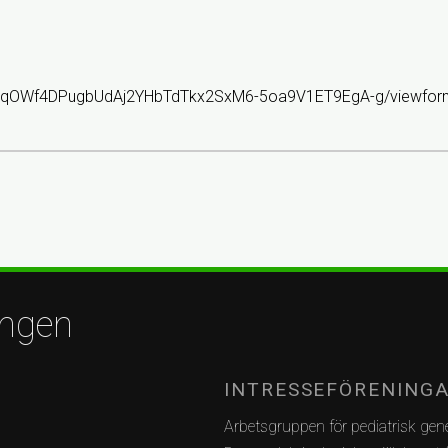
SAuqOWf4DPugbUdAj2YHbTdTkx2SxM6-5oa9V1ET9EgA-g/viewfor
ingen
INTRESSEFÖRENING
Arbetsgruppen för pediatrisk gene