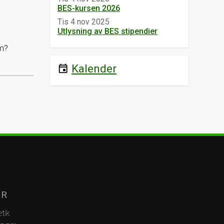
BES-kursen 2026
Tis 4 nov 2025
Utlysning av BES stipendier
m?
Kalender
event
AR
tik