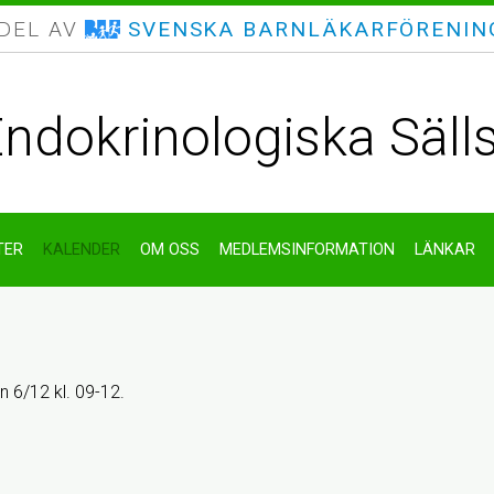
 DEL AV
SVENSKA BARNLÄKARFÖRENIN
ndokrinologiska Säll
TER
KALENDER
OM OSS
MEDLEMSINFORMATION
LÄNKAR
 6/12 kl. 09-12.