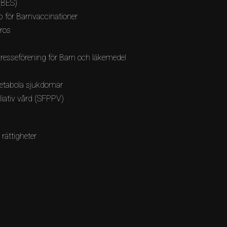
(BES)
 för Barnvaccinationer
bros
resseförening för Barn och läkemedel
etabola sjukdomar
lliativ vård (SFPPV)
 rättigheter
k