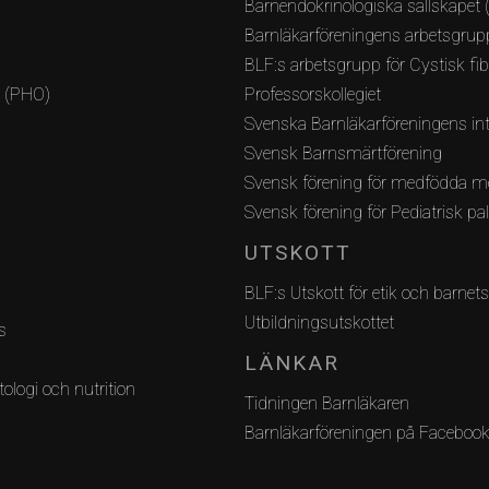
Barnendokrinologiska sällskapet 
Barnläkarföreningens arbetsgrupp
BLF:s arbetsgrupp för Cystisk fi
i (PHO)
Professorskollegiet
Svenska Barnläkarföreningens int
Svensk Barnsmärtförening
Svensk förening för medfödda m
Svensk förening för Pediatrisk pa
UTSKOTT
BLF:s Utskott för etik och barnets
Utbildningsutskottet
s
LÄNKAR
ologi och nutrition
Tidningen Barnläkaren
Barnläkarföreningen på Faceboo