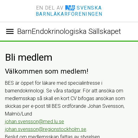
EN DEL AV
SVENSKA
BARNLÄKARFÖRENINGEN
menu
BarnEndokrinologiska Sällskapet
Bli medlem
Välkommen som medlem!
BES är öppet för läkare med specialintresse i
barnendokrinologi. Se våra stadgar. För att ansöka om
medlemsskap så skall en kort CV bifogas ansökan som
skickas per e-post till BES ordförande Johan Svensson,
Malmö/Lund
johan.svensson@med.lu.se
johan.svensson@regionstockholm.se
.
Beslut om medlemsskap fattas av styrelsen.