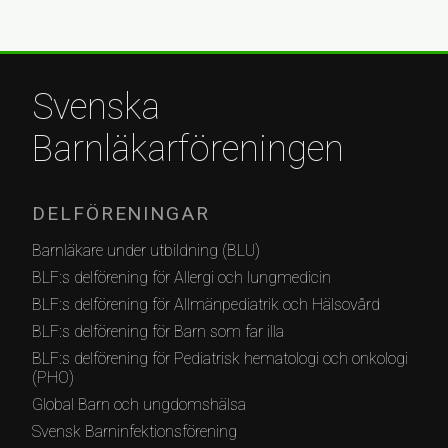
Svenska
Barnläkarföreningen
DELFÖRENINGAR
Barnläkare under utbildning (BLU)
BLF:s delförening för Allergi och lungmedicin
BLF:s delförening för Allmänpediatrik och Hälsovård
BLF:s delförening för Barn som far illa
BLF:s delförening för Pediatrisk hematologi och onkologi
(PHO)
Global Barn och ungdomshälsa
Svensk Barninfektionsförening