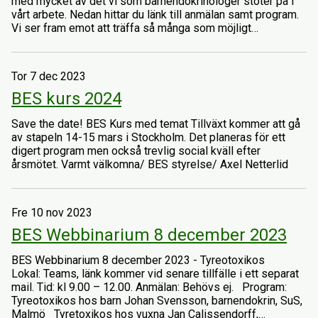
med mycket av det vi som barnendokrinologer stöter på i
vårt arbete. Nedan hittar du länk till anmälan samt program.
Vi ser fram emot att träffa så många som möjligt…
Tor 7 dec 2023
BES kurs 2024
Save the date! BES Kurs med temat Tillväxt kommer att gå
av stapeln 14-15 mars i Stockholm. Det planeras för ett
digert program men också trevlig social kväll efter
årsmötet. Varmt välkomna/ BES styrelse/ Axel Netterlid
Fre 10 nov 2023
BES Webbinarium 8 december 2023
BES Webbinarium 8 december 2023 - Tyreotoxikos
Lokal: Teams, länk kommer vid senare tillfälle i ett separat
mail. Tid: kl 9.00 – 12.00. Anmälan: Behövs ej. Program:
Tyreotoxikos hos barn Johan Svensson, barnendokrin, SuS,
Malmö Tyretoxikos hos vuxna Jan Calissendorff,…